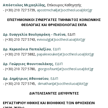
Απόστολος Μιχαηλίδης
, Επίκουρος Καθηγητής
- (+30) 210 727 5739,
apostmichail[at]soctheol.uoa[dot]gr
ΕΠΙΣΤΗΜΟΝΙΚΟΙ ΣΥΝΕΡΓΑΤΕΣ ΤΜΗΜΑΤΟΣ ΚΟΙΝΩΝΙΚΗΣ
ΘΕΟΛΟΓΙΑΣ ΚΑΙ ΘΡΗΣΚΕΙΟΛΟΓΙΑΣ ΕΚΠΑ
Δρ.
Ευαγγελία Βουλγαράκη - Πισίνα
, ΕΔΙΠ
- (+30) 210 727 5743,
evivoulg[at]soctheol.uoa[dot]gr
Δρ. Κερασένια Παπαλεξίου
, ΕΔΙΠ
- (+30) 210 727 5882,
papalexiouker[at]soctheol.uoa[dot]gr
Δρ. Γεώργιος Φουντουλάκης
, ΕΔΙΠ
- (+30) 210 727 5780,
giorgosfount[at]soctheol.uoa[dot]gr
Δρ. Δημήτριος Αθανασίου
, ΕΔΙΠ
- (+30) 210 727 5745,
dimathan[at]soctheol.uoa[dot]gr
ΔΙΑΤΕΛΕΣΑΝΤΕΣ ΔΙΕΥΘΥΝΤΕΣ
ΕΡΓΑΣΤΗΡΙΟΥ ΗΘΙΚΗΣ ΚΑΙ ΒΙΟΗΘΙΚΗΣ ΤΩΝ ΘΡΗΣΚΕΙΩΝ
(2020-2023+)